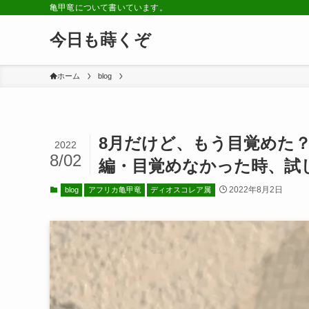
亀甲竜について書いています。
今日も蒔くぞ
ホーム
blog
8月だけど、もう目覚めた
2022
8/02
編・目覚めなかった時、試
2022年8月2日
blog
アフリカ亀甲竜
ディオスコレア属