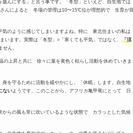
を盛んにする」と言う事です。「冬型」といえど、自生地では
さんによると 冬場の管理は10〜15℃位が理想的で 生育が
平気のように感じてしまいますよね。特に 東北住まいの私は
しまいます。実際は「冬型」=「寒くても平気」ではなく、
「涼
ません。
温の上昇と共に 徐々に葉を黄色く枯らし活動を休めていきま
 身を守るために活動を緩やかにし、「休眠」します。自生地
にない
ようです。このことから、アフリカ亀甲竜にとって 日
東からの風も常に吹いているような状態で カラッとした気候