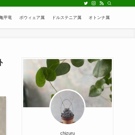
亀甲竜
ボウィェア属
ドルステニア属
オトンナ属
外
chizuru