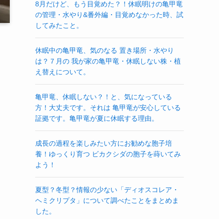
8月だけど、もう目覚めた？！休眠明けの亀甲竜
の管理・水やり&番外編・目覚めなかった時、試
してみたこと。
休眠中の亀甲竜、気のなる 置き場所・水やり
は？７月の 我が家の亀甲竜・休眠しない株・植
え替えについて。
亀甲竜、休眠しない？！と、気になっている
方！大丈夫です。それは 亀甲竜が安心している
証拠です。亀甲竜が夏に休眠する理由。
成長の過程を楽しみたい方にお勧めな胞子培
養！ゆっくり育つ ビカクシダの胞子を蒔いてみ
よう！
夏型？冬型？情報の少ない「ディオスコレア・
ヘミクリプタ」について調べたことをまとめま
した。