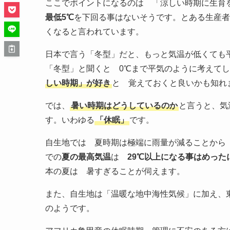
ここでポイントになるのは 「涼しい時期に生育
最低5℃
を下回る事はないそうです。とある生産者
くなると言われています。
日本で言う「冬型」だと、もっと気温が低くても
「冬型」と聞くと 0℃まで平気のように考えて
しい時期」が好き
と 覚えておくと良いかも知れ
では、
暑い時期はどうしているのか
と言うと、気
す。いわゆる
「休眠」
です。
自生地では 夏時期は極端に雨量が減ることから
での
夏の最高気温
は
29℃以上になる事はめった
本の夏は 暑すぎることが伺えます。
また、自生地は「温暖な地中海性気候」に加え、
のようです。