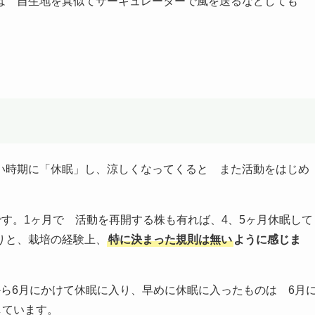
は 自生地を真似てサーキュレーターで風を送るなどしても
い時期に「休眠」し、涼しくなってくると また活動をはじめ
です。1ヶ月で 活動を再開する株も有れば、4、5ヶ月休眠して
りと、栽培の経験上、
特に決まった規則は無い
ように感じま
ら6月にかけて休眠に入り、早めに休眠に入ったものは 6月
しています。