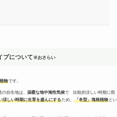
イプについて
※おさらい
植物
です。
竜の自生地は、
温暖な地中海性気候
で 比較的涼しい時期に雨
い涼しい時期に生育を盛んにする
ため、
「冬型」塊根植物
とい